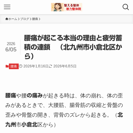
ホーム
ブログ
腰痛
腰痛が起こる本当の理由と疲労蓄
2026
積の連鎖 （北九州市小倉北区か
6/05
ら）
2026年1月16日
2026年6月5日
腰痛
腰痛
や腰
の痛み
が起きる時は、体の崩れ、体の歪
みがあるときで、大腰筋、腸骨筋の収縮と骨盤の
歪みや骨盤の開き、背骨のズレから起きる。（
北
九州
市
小倉北
区から）