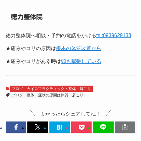
徳力整体院
徳力整体院へ相談・予約の電話をかける
tel:0939629133
★痛みやコリの原因は
根本の体質改善から
★痛みやコリがある時は
頭も膨張している
ブログ
カイロプラクティック・整体
肩こり
ブログ
整体
症状の原因は体質
肩こり
よかったらシェアしてね！